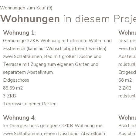
Wohnungen zum Kauf (9)
Wohnungen
in diesem Proj
Wohnung 1:
Wohnu
Geräumige 3ZKB-Wohnung mit offenem Wohn- und
Ideal g
Essbereich (kann auf Wunsch abgetrennt werden),
Fenster
zwei Schlafräumen, Bad mit großer Dusche und
Abstell
Terrasse mit Zugang zum eigenen Garten und
rollstuh
separatem Abstellraum.
Erdgesc
Erdgeschoss
68 m2
89,69 m2
2 ZKB
3 ZKB
rollstuh
Terrrasse, eigener Garten
Wohnung 4:
Wohnu
Im Obergeschoss gelegene 3ZKB-Wohnung mit
Praktis
zwei Schlafräumen, einem Duschbad, Abstellraum
Ausführ