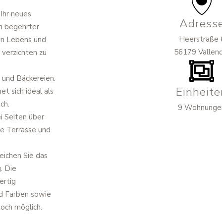
 Ihr neues
Adress
in begehrter
Heerstraße 
en Lebens und
56179 Vallen
 verzichten zu
 und Bäckereien.
Einheite
t sich ideal als
ch.
9 Wohnunge
i Seiten über
ne Terrasse und
eichen Sie das
. Die
ertig
nd Farben sowie
och möglich.