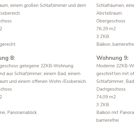
raum, einem großen Schlafzimmer und dem
Schlafräumen, ein
ssbereich.
Abstellraum.
choss
Obergeschoss
2
76,29 m2
3 ZKB
lgerecht
Balkon, barrierefre
ng 8:
Wohnung 9:
geschoss gelegene 2ZKB-Wohnung
Moderne 2ZKB-Wo
nd aus Schlafzimmer, einem Bad, einem
geschnitten mit 
raum und einem offenen Wohn-/Essbereich.
Schlafzimmer, Bad
choss
Dachgeschoss
2
74,09 m2
3 ZKB
frei, Panoramablick
Balkon mit Panora
barrierefrei