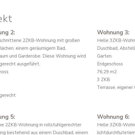
ekt
ng 2:
Wohnung 3:
eschnittene 2ZKB-Wohnung mit großen
Helle 3ZKB-Wohnu
flächen, einem geräumigem Bad,
Duschbad, Abstel
raum und Garderobe. Diese Wohnung wird
Garten.
lgerecht ausgeführt.
Erdgeschoss
hoss
76,29 m2
3 ZKB
Terrasse, eigener 
lgerecht
ng 5:
Wohnung 6:
che 2ZKB-Wohnung in rollstuhlgerechter
Helle 3ZKB-Wohn
ung bestehend aus einem Duschbad, einem
lichtdurchflutete