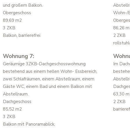
und großem Balkon.
Abstell
Obergeschoss
Wohn-/E
89,69 m2
Oberges
3 ZKB
86,26 m
Balkon, barrierefrei
2 ZKB
rollstuh
Wohnung 7:
Wohnu
Geräumige 3ZKB-Dachgeschosswohnung
Im Dach
bestehend aus einem hellen Wohn- Essbereich,
bestehe
zwei Schlafräumen, einem Abstellraum, einem
Abstell
Gäste WC, einem Bad und einem Balkon mit
Dachges
Abstellraum.
63,30 m
Dachgeschoss
2 ZKB
85,52 m2
barriere
3 ZKB
Balkon mit Panoramablick,